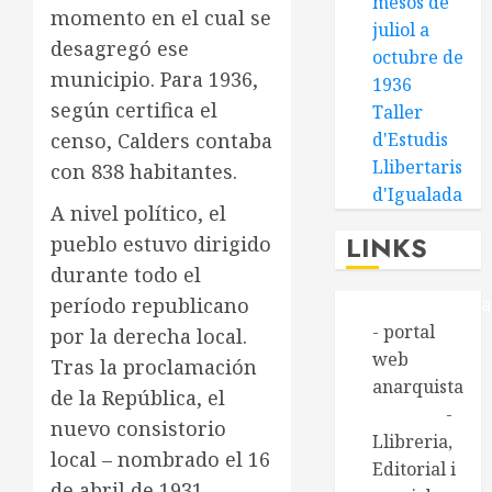
mesos de
momento en el cual se
juliol a
desagregó ese
octubre de
municipio. Para 1936,
1936
según certifica el
Taller
censo, Calders contaba
d'Estudis
Llibertaris
con 838 habitantes.
d'Igualada
A nivel político, el
LINKS
pueblo estuvo dirigido
durante todo el
período republicano
Alasbarricada
- portal
por la derecha local.
web
Tras la proclamación
anarquista
de la República, el
Aldarull
-
nuevo consistorio
Llibreria,
local – nombrado el 16
Editorial i
de abril de 1931 –