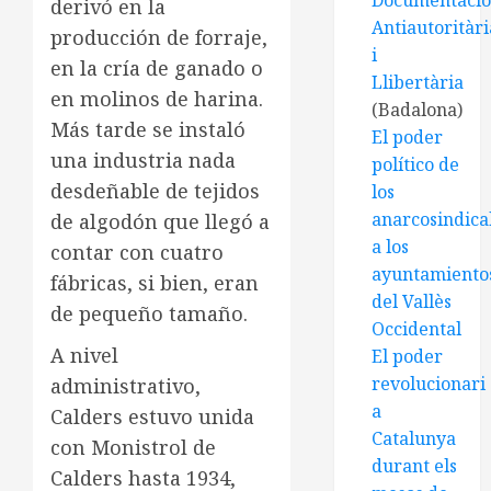
Documentaci
derivó en la
Antiautoritàri
producción de forraje,
i
en la cría de ganado o
Llibertària
en molinos de harina.
(Badalona)
Más tarde se instaló
El poder
una industria nada
político de
desdeñable de tejidos
los
anarcosindical
de algodón que llegó a
a los
contar con cuatro
ayuntamiento
fábricas, si bien, eran
del Vallès
de pequeño tamaño.
Occidental
A nivel
El poder
revolucionari
administrativo,
a
Calders estuvo unida
Catalunya
con Monistrol de
durant els
Calders hasta 1934,