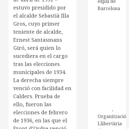
espai de
estuvo presidido por
Barcelona
el alcalde Sebastià Illa
CNT de
Manresa
Gros, cuyo primer
CNT
teniente de alcalde,
Catalunya-
Ernest Santasmans
Balears
Giró, será quien lo
Centre
sucediera en el cargo
d'Estudis
tras las elecciones
Ramona
municipales de 1934.
Berni
La derecha siempre
Centre
d'Estudis
venció con facilidad en
Josep Ester
Calders. Prueba de
i Borràs
ello, fueron las
Embat
,
elecciones de febrero
Organització
de 1936, en las que el
Llibertària
Front d’Ordre venció