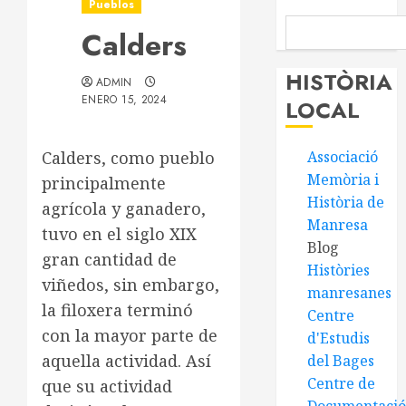
Pueblos
Calders
HISTÒRIA
ADMIN
ENERO 15, 2024
LOCAL
Calders, como pueblo
Associació
Memòria i
principalmente
Història de
agrícola y ganadero,
Manresa
tuvo en el siglo XIX
Blog
gran cantidad de
Històries
viñedos, sin embargo,
manresanes
la filoxera terminó
Centre
con la mayor parte de
d'Estudis
aquella actividad. Así
del Bages
Centre de
que su actividad