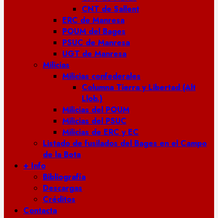
CNT de Sallent
ERC de Manresa
POUM del Bages
PSUC de Manresa
UGT de Manresa
Milicias
Milicias confederales
Columna Tierra y Libertad (Alt
Llob.)
Milicias del POUM
Milicias del PSUC
Milicias de ERC y EC
Listado de fusilados del Bages en el Campo
de la Bota
+ Info
Bibliografía
Descargas
Créditos
Contacta