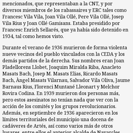
mencionados, que representaban a la CNT, y por
diversos miembros de los rabassaires y ERC tales como
Francesc Vila Vila, Joan Vila Ollé, Pere Vila Ollé, Josep
Vila Rius y Joan Ollé Gamisans. Estaba presidido por
Francesc Enrich Sellarés, que ya había sido detenido en
1934, tal como hemos visto.
Durante el verano de 1936 murieron de forma violenta
nueve vecinos del pueblo vinculados con la CEDA y los
demás partidos de la derecha. Sus nombres eran Joan
Pladellorens Llobet, Joaquim Miralda Riba, Anacleto
Masats Bach, Josep M. Masats Elias, Ricardo Masats
Bach, Àngel Masats Vilarnau, Salvador Vila Oliva, Jaume
Barnaus Rius, Florenci Muntané Lleonart y Melchor
Rovira Codina. En 1939 murieron dos personas más,
pero estos asesinatos no tenían nada que ver con la
acción de los comités y los grupos revolucionarios.
Además, en septiembre de 1936 aparecieron en los
límites territoriales del municipio una docena de
cadáveres de Artés, así como varios más de otros
lugares, entre ellos el anterior alcalde de Navarcles.