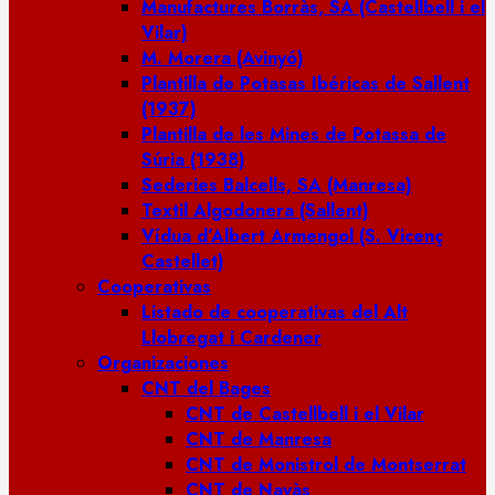
Manufactures Borràs, SA (Castellbell i el
Vilar)
M. Morera (Avinyó)
Plantilla de Potasas Ibéricas de Sallent
(1937)
Plantilla de les Mines de Potassa de
Súria (1938)
Sederies Balcells, SA (Manresa)
Textil Algodonera (Sallent)
Vídua d’Albert Armengol (S. Vicenç
Castellet)
Cooperativas
Listado de cooperativas del Alt
Llobregat i Cardener
Organizaciones
CNT del Bages
CNT de Castellbell i el Vilar
CNT de Manresa
CNT de Monistrol de Montserrat
CNT de Navàs