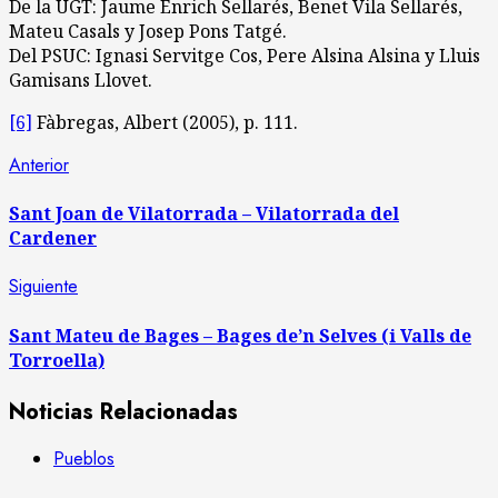
De la UGT: Jaume Enrich Sellarés, Benet Vila Sellarés,
Mateu Casals y Josep Pons Tatgé.
Del PSUC: Ignasi Servitge Cos, Pere Alsina Alsina y Lluis
Gamisans Llovet.
[6]
Fàbregas, Albert (2005), p. 111.
Post
Entrada
Anterior
anterior:
navigation
Sant Joan de Vilatorrada – Vilatorrada del
Cardener
Siguiente
Siguiente
entrada:
Sant Mateu de Bages – Bages de’n Selves (i Valls de
Torroella)
Noticias Relacionadas
Pueblos