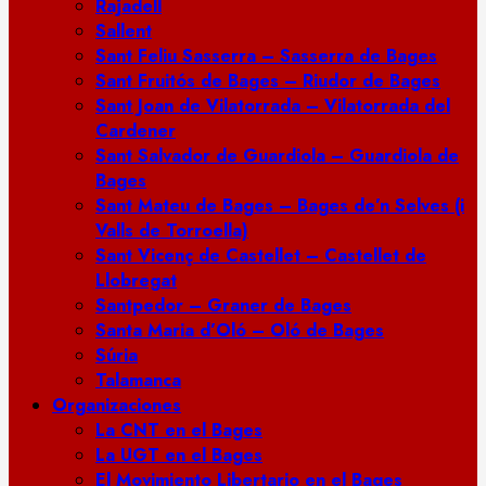
Rajadell
Sallent
Sant Feliu Sasserra – Sasserra de Bages
Sant Fruitós de Bages – Riudor de Bages
Sant Joan de Vilatorrada – Vilatorrada del
Cardener
Sant Salvador de Guardiola – Guardiola de
Bages
Sant Mateu de Bages – Bages de’n Selves (i
Valls de Torroella)
Sant Vicenç de Castellet – Castellet de
Llobregat
Santpedor – Graner de Bages
Santa Maria d’Oló – Oló de Bages
Súria
Talamanca
Organizaciones
La CNT en el Bages
La UGT en el Bages
El Movimiento Libertario en el Bages