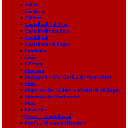
Callús
Cardona
Calders
Castellbell i el Vilar
Castellfollit del Boix
Castellgalí
Castellnou de Bages
Fonollosa
Gaià
L’Estany
Manresa
Marganell – Sta. Cecília de Montserrat
Moià
Monistrol de Calders – Monistrol de Bages
Monistrol de Montserrat
Mura
Navarcles
Navàs – Castelladral
Pont de Vilomara i Rocafort