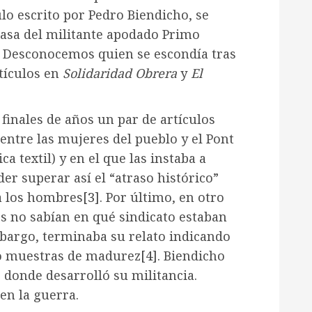
culo escrito por Pedro Biendicho, se
casa del militante apodado Primo
. Desconocemos quien se escondía tras
tículos en
Solidaridad Obrera
y
El
finales de años un par de artículos
 entre las mujeres del pueblo y el Pont
a textil) y en el que las instaba a
er superar así el “atraso histórico”
a los hombres
[3]
. Por último, en otro
os no sabían en qué sindicato estaban
mbargo, terminaba su relato indicando
do muestras de madurez
[4]
. Biendicho
donde desarrolló su militancia.
en la guerra.