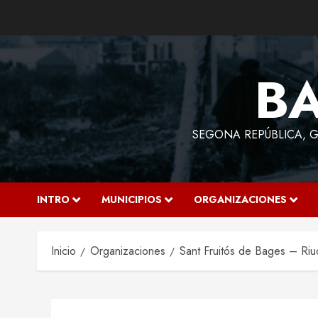
Saltar
al
contenido
BA
SEGONA REPÚBLICA, GU
INTRO
MUNICIPIOS
ORGANIZACIONES
Inicio
Organizaciones
Sant Fruitós de Bages – Ri