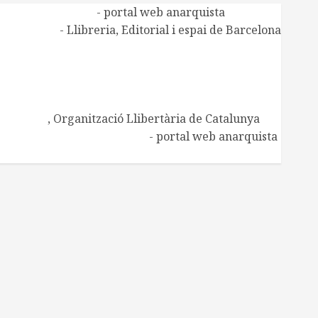
Alasbarricadas
- portal web anarquista
Aldarull
- Llibreria, Editorial i espai de Barcelona
CNT de Manresa
CNT Catalunya-Balears
Centre d'Estudis Ramona Berni
Centre d'Estudis Josep Ester i Borràs
Embat
, Organització Llibertària de Catalunya
Regeneración Libertaria
- portal web anarquista
Xarxa de Biblioteques socials