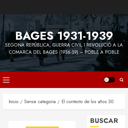
Saltar
al
contenido
BAGES 1931-1939
SEGONA REPÚBLICA, GUERRA CIVIL I REVOLUCIÓ A LA
COMARCA DEL BAGES (1936-39) – POBLE A POBLE
Menú
principal
Inicio
Sense categoria
El contexto de los años 30
BUSCAR