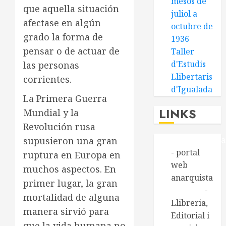
mesos de
que aquella situación
juliol a
afectase en algún
octubre de
grado la forma de
1936
pensar o de actuar de
Taller
d'Estudis
las personas
Llibertaris
corrientes.
d'Igualada
La Primera Guerra
LINKS
Mundial y la
Revolución rusa
Alasbarricada
supusieron una gran
- portal
ruptura en Europa en
web
muchos aspectos. En
anarquista
primer lugar, la gran
Aldarull
-
mortalidad de alguna
Llibreria,
manera sirvió para
Editorial i
que la vida humana no