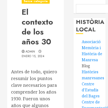
Sense categoria
El
contexto
HISTÒRIA
LOCAL
de los
años 30
Associació
Memòria i
ADMIN
Història de
ENERO 15, 2024
Manresa
Blog
Antes de todo, quiero
Històries
manresanes
resumir los puntos
Centre
clave necesarios para
d'Estudis
comprender los años
del Bages
1930. Fueron unos
Centre de
años que algunos