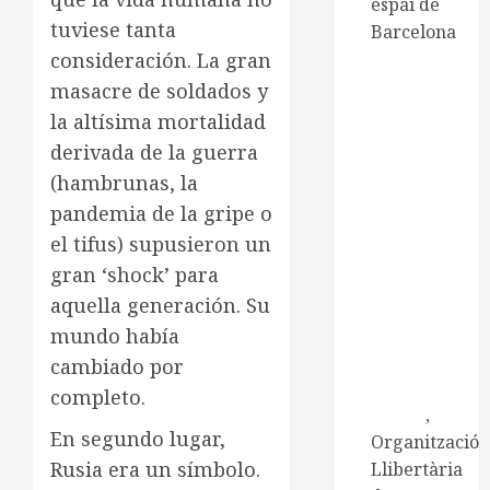
espai de
tuviese tanta
Barcelona
consideración. La gran
CNT de
Manresa
masacre de soldados y
CNT
la altísima mortalidad
Catalunya-
derivada de la guerra
Balears
(hambrunas, la
Centre
pandemia de la gripe o
d'Estudis
el tifus) supusieron un
Ramona
gran ‘shock’ para
Berni
aquella generación. Su
Centre
d'Estudis
mundo había
Josep Ester
cambiado por
i Borràs
completo.
Embat
,
En segundo lugar,
Organització
Rusia era un símbolo.
Llibertària