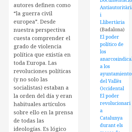
Documentaci
autores definen como
Antiautoritàri
“la guerra civil
i
europea”. Desde
Llibertària
nuestra perspectiva
(Badalona)
El poder
cuesta comprender el
político de
grado de violencia
los
política que existía en
anarcosindical
toda Europa. Las
a los
revoluciones políticas
ayuntamiento
(y no solo las
del Vallès
socialistas) estaban a
Occidental
la orden del día y eran
El poder
revolucionari
habituales artículos
a
sobre ello en la prensa
Catalunya
de todas las
durant els
ideologías. Es lógico