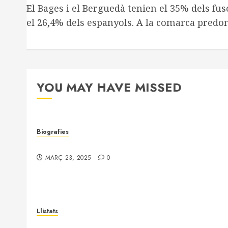
El Bages i el Berguedà tenien el 35% dels fus
el 26,4% dels espanyols. A la comarca predom
YOU MAY HAVE MISSED
Biografies
Joaquim Fornells i Parera (1898 – 1953)
MARÇ 23, 2025
0
Llistats
Vídua d’Albert Armengol (S.V. Castellet)