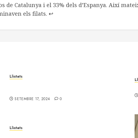
os de Catalunya i el 33% dels d’Espanya. Així mateix
inaven els filats.
↩︎
Llistats
Ll
Llistat de cooperatives de l’Alt Llobregat i
L
Cardener
SETEMBRE 17, 2024
0
Llistats
Població activa de Castellbell i el Vilar