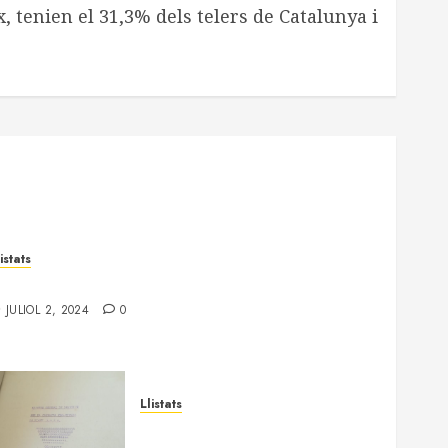
, tenien el 31,3% dels telers de Catalunya i
istats
listat d’afusellats del Bages al Camp de la Bota
JULIOL 2, 2024
0
Llistats
Teixit empresarial de Sallent