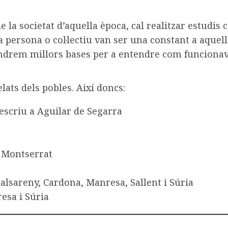
a societat d’aquella època, cal realitzar estudis cas
a persona o col·lectiu van ser una constant a aquel
ndrem millors bases per a entendre com funcionava 
lats dels pobles. Així doncs:
descriu a Aguilar de Segarra
e Montserrat
alsareny, Cardona, Manresa, Sallent i Súria
resa i Súria