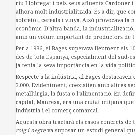
riu Llobregat i pels seus afluents Cardoner i 
alhora molt industrialitzada. És a dir, que c
sobretot, cereals i vinya. Això provocava l
econòmic. D’altra banda, la industrialització,
amb un volum important de productors de teix
Per a 1936, el Bages superava lleument els 1
des de tota Espanya, especialment del sud-es
ja tenia la seva importància en la vida política
Respecte a la indústria, al Bages destacaven do
3.000. Evidentment, coexistien amb altres se
metal·lúrgia, la fusta o l’alimentació. En defi
capital, Manresa, era una ciutat mitjana que
indústria i el comerç comarcal.
Aquesta obra tractarà els casos concrets de 
roig i negre
va suposar un estudi general qu