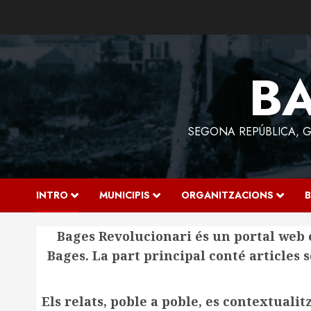
Skip
to
content
BA
SEGONA REPÚBLICA, GU
INTRO
MUNICIPIS
ORGANITZACIONS
B
Bages Revolucionari és un portal web 
Bages. La part principal conté articles s
Els relats, poble a poble, es contextuali