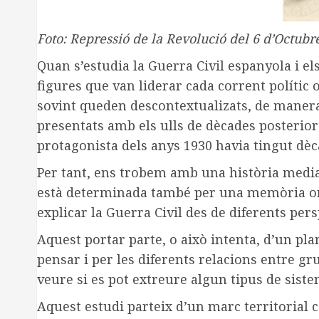
Foto: Repressió de la Revolució del 6 d’Octub
Quan s’estudia la Guerra Civil espanyola i el
figures que van liderar cada corrent polític o
sovint queden descontextualizats, de manera
presentats amb els ulls de dècades posterior
protagonista dels anys 1930 havia tingut dèca
Per tant, ens trobem amb una història mediati
està determinada també per una memòria oral 
explicar la Guerra Civil des de diferents per
Aquest portar parte, o això intenta, d’un pla
pensar i per les diferents relacions entre gr
veure si es pot extreure algun tipus de siste
Aquest estudi parteix d’un marc territorial 