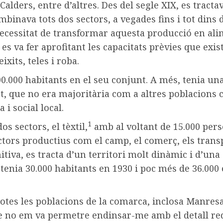
Calders, entre d’altres. Des del segle XIX, es tract
ombinava tots dos sectors, a vegades fins i tot dins
a necessitat de transformar aquesta producció en a
 es va fer aprofitant les capacitats prèvies que exi
its, teles i roba.
00.000 habitants en el seu conjunt. A més, tenia 
t, que no era majoritària com a altres poblacions 
 i social local.
1
s sectors, el tèxtil,
amb al voltant de 15.000 pers
ctors productius com el camp, el comerç, els trans
nitiva, es tracta d’un territori molt dinàmic i d’una
 tenia 30.000 habitants en 1930 i poc més de 36.000
totes les poblacions de la comarca, inclosa Manresa
e no em va permetre endinsar-me amb el detall req