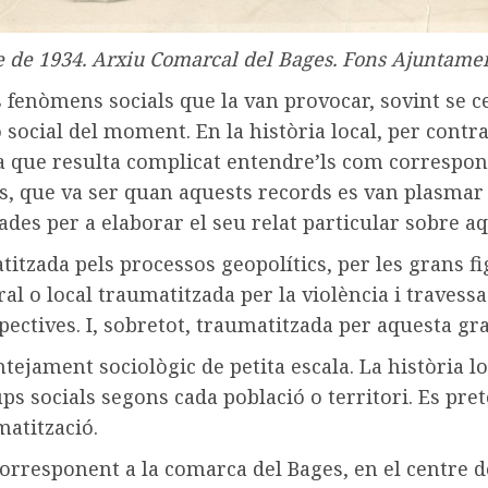
re de 1934. Arxiu Comarcal del Bages. Fons Ajuntamen
s fenòmens socials que la van provocar, sovint se ce
 social del moment. En la història local, per contra
 que resulta complicat entendre’ls com corresponen
s, que va ser quan aquests records es van plasmar e
des per a elaborar el seu relat particular sobre aq
tzada pels processos geopolítics, per les grans fig
o local traumatitzada per la violència i travessad
spectives. I, sobretot, traumatitzada per aquesta gr
ntejament sociològic de petita escala. La història 
ups socials segons cada població o territori. Es pr
matització.
corresponent a la comarca del Bages, en el centre 