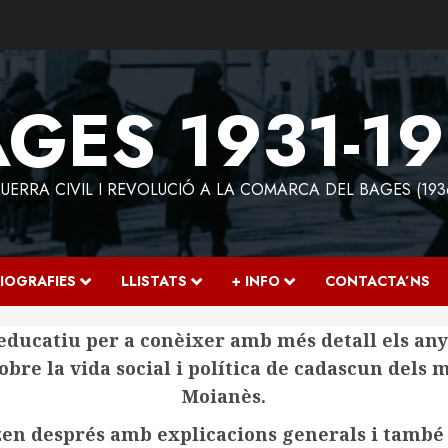
GES 1931-1
ERRA CIVIL I REVOLUCIÓ A LA COMARCA DEL BAGES (193
IOGRAFIES
LLISTATS
+ INFO
CONTACTA’NS
educatiu per a conèixer amb més detall els anys
obre la vida social i política de cadascun dels 
Moianès.
tzen després amb explicacions generals i també 