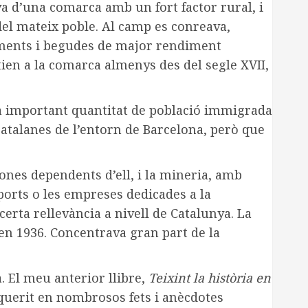
ava d’una comarca amb un fort factor rural, i
 del mateix poble. Al camp es conreava,
liments i begudes de major rendiment
stien a la comarca almenys des del segle XVII,
una important quantitat de població immigrada
catalanes de l’entorn de Barcelona, però que
ones dependents d’ell, i la mineria, amb
ports o les empreses dedicades a la
 certa rellevància a nivell de Catalunya. La
 en 1936. Concentrava gran part de la
. El meu anterior llibre,
Teixint la història en
uerit en nombrosos fets i anècdotes