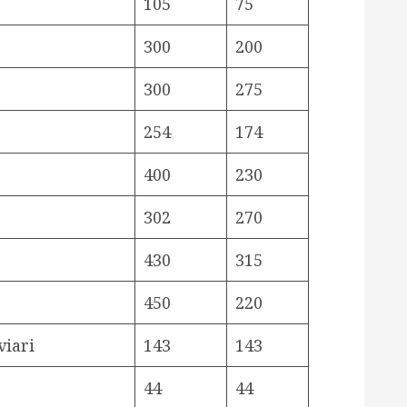
105
75
300
200
300
275
254
174
400
230
302
270
430
315
450
220
viari
143
143
44
44