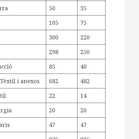
rra
50
35
105
75
300
220
298
250
ucció
85
40
Tèxtil i anexos
682
482
til
22
14
úrgia
20
20
aris
47
47