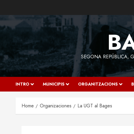
Skip
to
content
BA
SEGONA REPÚBLICA, GU
INTRO
MUNICIPIS
ORGANITZACIONS
B
Home
Organizaciones
La UGT al Bages