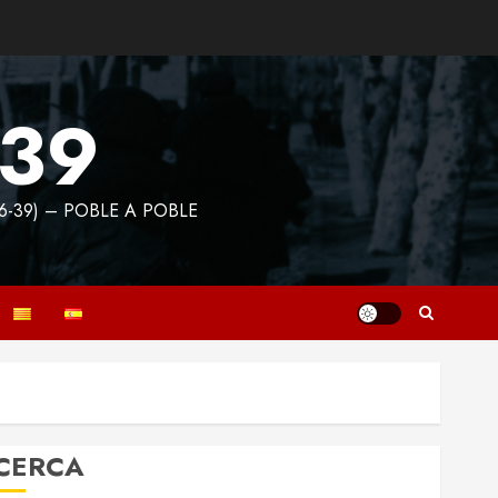
939
6-39) – POBLE A POBLE
CERCA