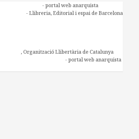
Alasbarricadas
- portal web anarquista
Aldarull
- Llibreria, Editorial i espai de Barcelona
CNT de Manresa
CNT Catalunya-Balears
Centre d'Estudis Ramona Berni
Centre d'Estudis Josep Ester i Borràs
Embat
, Organització Llibertària de Catalunya
Regeneración Libertaria
- portal web anarquista
Xarxa de Biblioteques socials