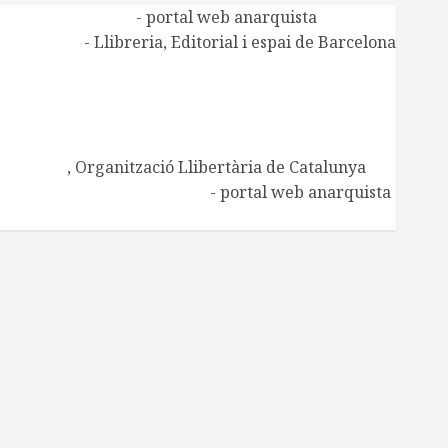
Alasbarricadas
- portal web anarquista
Aldarull
- Llibreria, Editorial i espai de Barcelona
CNT de Manresa
CNT Catalunya-Balears
Centre d'Estudis Ramona Berni
Centre d'Estudis Josep Ester i Borràs
Embat
, Organització Llibertària de Catalunya
Regeneración Libertaria
- portal web anarquista
Xarxa de Biblioteques socials