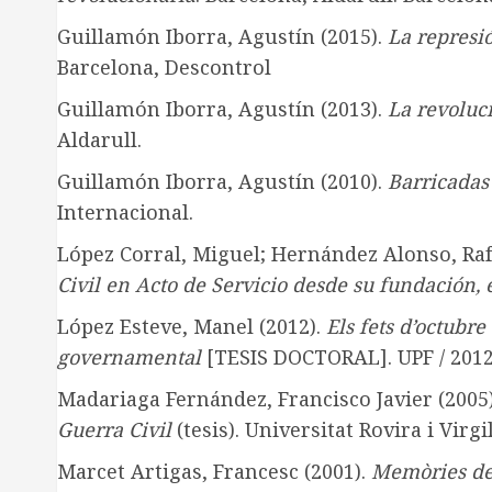
Guillamón Iborra, Agustín (2015).
La represió
Barcelona, Descontrol
Guillamón Iborra, Agustín (2013).
La revoluc
Aldarull.
Guillamón Iborra, Agustín (2010).
Barricadas
Internacional.
López Corral, Miguel; Hernández Alonso, Raf
Civil en Acto de Servicio desde su fundación,
López Esteve, Manel (2012).
Els fets d’octubre
governamental
[TESIS DOCTORAL]. UPF / 201
Madariaga Fernández, Francisco Javier (2005
Guerra Civil
(tesis). Universitat Rovira i Virgil
Marcet Artigas, Francesc (2001).
Memòries de