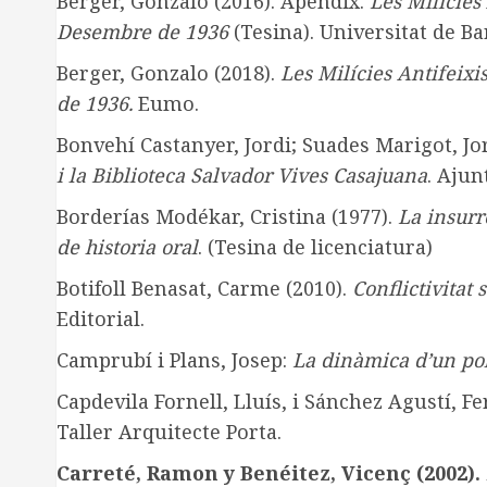
Berger, Gonzalo (2016). Apèndix.
Les Milícies 
Desembre de 1936
(Tesina). Universitat de Ba
Berger, Gonzalo (2018).
Les Milícies Antifeixi
de 1936.
Eumo.
Bonvehí Castanyer, Jordi; Suades Marigot, Jo
i la Biblioteca Salvador Vives Casajuana
. Ajun
Borderías Modékar, Cristina (1977).
La insurr
de historia oral
. (Tesina de licenciatura)
Botifoll Benasat, Carme (2010).
Conflictivitat 
Editorial.
Camprubí i Plans, Josep:
La dinàmica d’un po
Capdevila Fornell, Lluís, i Sánchez Agustí, Fe
Taller Arquitecte Porta.
Carreté
, Ramon y Benéitez, Vicenç (2002)
.