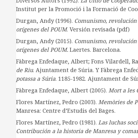
Diversos Autors (1992).
La Unió de Cooperado
Institut per la Promoció i la Formació de Coo
Durgan, Andy (1996).
Comunismo, revolución 
orígenes del POUM
. Versión revisada (pdf)
Durgan, Andy (2015).
Comunismo, revolución 
orígenes del POUM.
Laertes. Barcelona.
Fàbrega Enfedaque, Albert; Fons Vilardell, R
de Riu
. Ajuntament de Súria. Y Fàbrega Enfe
potassa a Súria
. 1185-1982. Ajuntament de Súr
Fàbrega Enfedaque, Albert (2005).
Mort a les
Flores Martínez, Pedro (2003).
Memòries de Pe
Manresa: Centre d’Estudis del Bages.
Flores Martínez, Pedro (1981).
Las luchas soci
Contribución a la historia de Manresa y comar