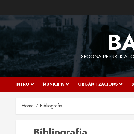
Skip
to
content
BA
SEGONA REPÚBLICA, GU
INTRO
MUNICIPIS
ORGANITZACIONS
B
Home
Bibliografia
Bibliografia