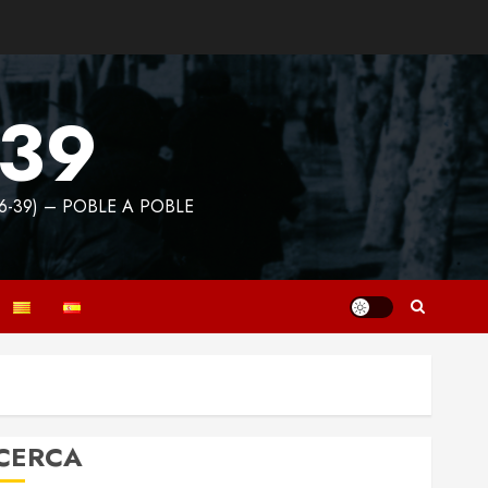
939
6-39) – POBLE A POBLE
CERCA