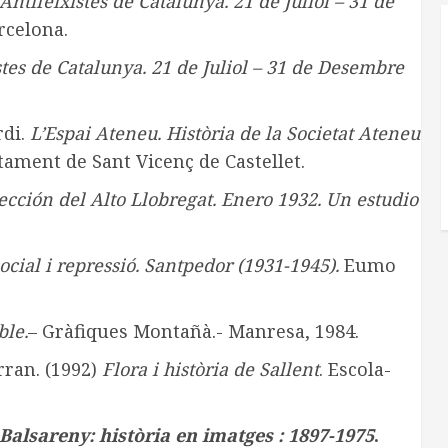
Antifeixistes de Catalunya. 21 de Juliol – 31 de
rcelona.
stes de Catalunya. 21 de Juliol – 31 de Desembre
rdi.
L’Espai Ateneu. Història de la Societat Ateneu
tament de Sant Vicenç de Castellet.
ección del Alto Llobregat. Enero 1932. Un estudio
social i repressió. Santpedor (1931-1945).
Eumo
ble.
– Gràfiques Montañà.- Manresa, 1984.
rran. (1992)
Flora i història de Sallent
. Escola-
Balsareny: història en imatges : 1897-1975
.