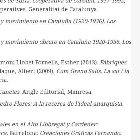
rs de Súria, cooperativa de consum, 1917-1992
,
peratives. Generalitat de Catalunya.
y movimiento en Cataluña (1920-1936). Los
y movimiento obrero en Cataluña 1920-1936. Los
amon; Llobet Fornells, Esther (2013).
Fàbriques
daque, Albert (2009),
Cum Grano Salis. La sal i la
ia.
 Cunetes
. Angle Editorial, Manresa.
dro Flores: A la recerca de l’ideal anarquista
.
ales en el Alto Llobregat y Cardener:
ca.
Barcelona:
Creaciones Gráficas Fernando
.