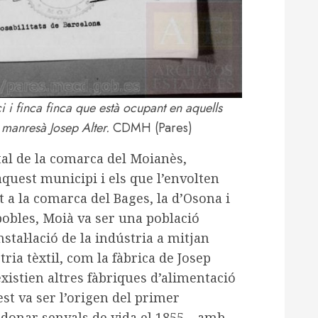
 i finca finca que està ocupant en aquells
 manresà Josep Alter.
CDMH (Pares)
tal de la comarca del Moianès,
aquest municipi i els que l’envolten
 a la comarca del Bages, la d’Osona i
 pobles, Moià va ser una població
stal·lació de la indústria a mitjan
tria tèxtil, com la fàbrica de Josep
istien altres fàbriques d’alimentació
st va ser l’origen del primer
a donar senyals de vida el 1855 – amb