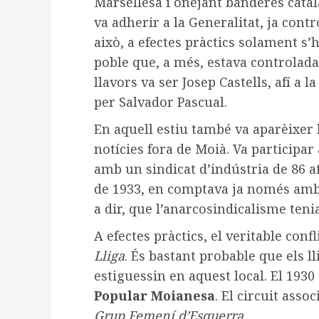
Marsellesa i onejant banderes catal
va adherir a la Generalitat, ja cont
això, a efectes pràctics solament s
poble que, a més, estava controlada 
llavors va ser Josep Castells, afí a l
per Salvador Pascual.
En aquell estiu també va aparèixer 
notícies fora de Moià. Va participar
amb un sindicat d’indústria de 86 af
de 1933, en comptava ja només amb
a dir, que l’anarcosindicalisme teni
A efectes pràctics, el veritable confl
Lliga
. És bastant probable que els l
estiguessin en aquest local. El 1930
Popular Moianesa
. El circuit asso
Grup Femení d’Esquerra
.