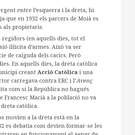
rgent entre l’esquerra i la dreta, hi
 ja que en 1932 els parcers de Moià es
als propietaris.
regidors (en aquells dies, tot el
ió il·lícita d’armes. Això va ser
ie de caiguda dels cacics. Però
es. En aquells dies, la dreta catòlica
unicipi creant
Acció Catòlica
i una
ector carregava contra ERC i l’
Avenç
rita com si la República no hagués
 de Francesc Macià a la població no va
dreta catòlica.
s movien a la dreta està en la
32 es debatia com devien formar-se les
ntraren en funcionament el gener de