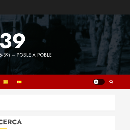
939
6-39) – POBLE A POBLE
CERCA