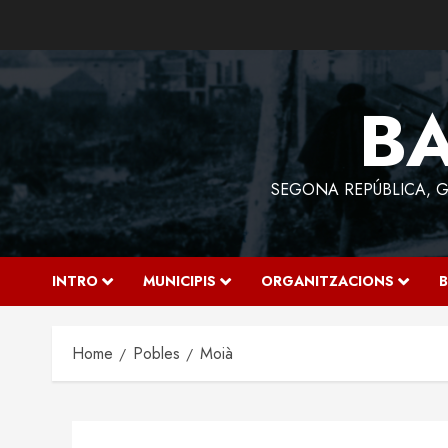
Skip
to
content
BA
SEGONA REPÚBLICA, GU
INTRO
MUNICIPIS
ORGANITZACIONS
B
Home
Pobles
Moià