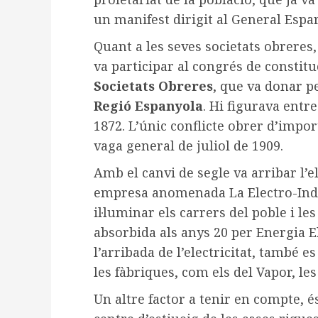
un manifest dirigit al General Espar
Quant a les seves societats obreres,
va participar al congrés de constitu
Societats Obreres
, que va donar p
Regió Espanyola
. Hi figurava entre
1872. L’únic conflicte obrer d’impor
vaga general de juliol de 1909.
Amb el canvi de segle va arribar l’e
empresa anomenada La Electro-Indus
il·luminar els carrers del poble i le
absorbida als anys 20 per Energia E
l’arribada de l’electricitat, també e
les fàbriques, com els del Vapor, le
Un altre factor a tenir en compte, 