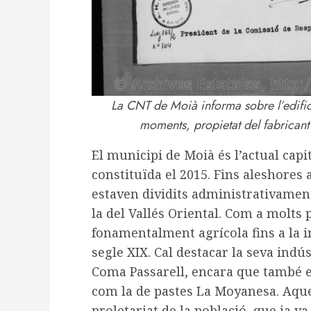
La CNT de Moià informa sobre l’edifici
moments, propietat del fabricant
El municipi de Moià és l’actual capi
constituïda el 2015. Fins aleshores 
estaven dividits administrativament
la del Vallés Oriental. Com a molts
fonamentalment agrícola fins a la in
segle XIX. Cal destacar la seva indús
Coma Passarell, encara que també ex
com la de pastes La Moyanesa. Aque
proletariat de la població, que ja v