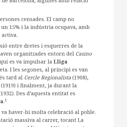
es de Barcelona, algunes amb relació
persones censades. El camp no
 un 15% i la indústria ocupava, amb
 activa.
visió entre dretes i esquerres de la
taven organitzades entorn del
Casino
aquí es va impulsar la
Lliga
eta. I les segones, al principi es van
és tard al
Cercle Regionalista
(1908),
(1919) i finalment, ja durant la
1932). Des d’aquesta entitat es
1
na
.
va haver-hi molta celebració al poble.
stació massiva al carrer, tocant La