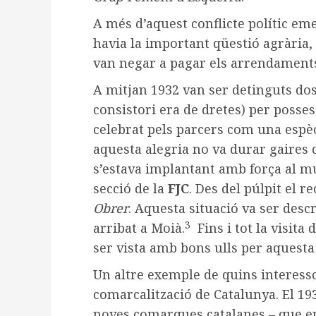
A més d’aquest conflicte polític eme
havia la important qüestió agrària,
van negar a pagar els arrendaments 
A mitjan 1932 van ser detinguts dos 
consistori era de dretes) per possess
celebrat pels parcers com una espèc
aquesta alegria no va durar gaires di
s’estava implantant amb força al m
secció de la
FJC
. Des del púlpit el r
Obrer
. Aquesta situació va ser desc
3
arribat a Moià.
Fins i tot la visita
ser vista amb bons ulls per aquesta 
Un altre exemple de quins interesso
comarcalització de Catalunya. El 19
noves comarques catalanes – que e