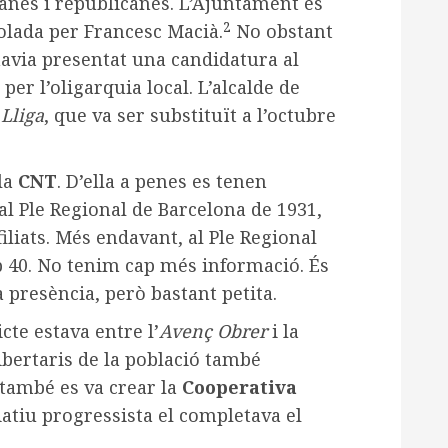
anes i republicanes. L’Ajuntament es
2
rolada per Francesc Macià.
No obstant
’havia presentat una candidatura al
per l’oligarquia local. L’alcalde de
a
Lliga
, que va ser substituït a l’octubre
la
CNT
. D’ella a penes es tenen
 al Ple Regional de Barcelona de 1931,
iliats. Més endavant, al Ple Regional
 40. No tenim cap més informació. És
a presència, però bastant petita.
icte estava entre l’
Avenç Obrer
i la
libertaris de la població també
 també es va crear la
Cooperativa
ciatiu progressista el completava el