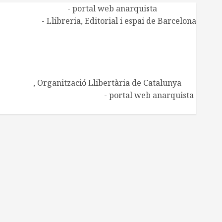
Alasbarricadas
- portal web anarquista
Aldarull
- Llibreria, Editorial i espai de Barcelona
CNT de Manresa
CNT Catalunya-Balears
Centre d'Estudis Ramona Berni
Centre d'Estudis Josep Ester i Borràs
Embat
, Organització Llibertària de Catalunya
Regeneración Libertaria
- portal web anarquista
Xarxa de Biblioteques socials