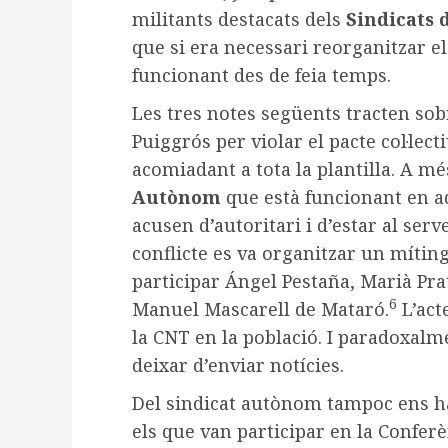
militants destacats dels
Sindicats 
que si era necessari reorganitzar el
funcionant des de feia temps.
Les tres notes següents tracten sob
Puiggrós per violar el pacte col·lect
acomiadant a tota la plantilla. A 
Autònom
que està funcionant en a
acusen d’autoritari i d’estar al serv
conflicte es va organitzar un míting
participar Ángel Pestaña, Marià Pra
6
Manuel Mascarell de Mataró.
L’act
la CNT en la població. I paradoxal
deixar d’enviar notícies.
Del sindicat autònom tampoc ens ha
els que van participar en la Conferè