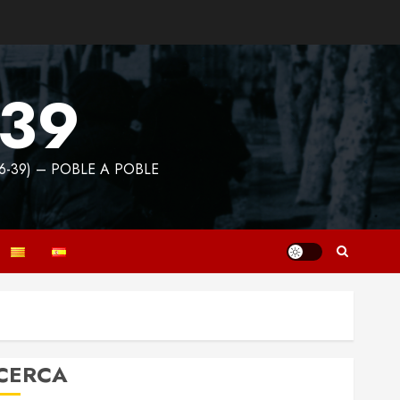
939
6-39) – POBLE A POBLE
CERCA