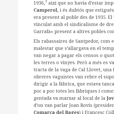
7
1936,
així que no havia d’estar imp
Camperol
, i és dubtós que estigués
era present al poble des de 1935. E
vinculat amb el sindicalisme de d
Garrafa» present a altres pobles co
Els rabassaires de Santpedor, com e
malestar que s’allargava en el tem
van negar a pagar els censos o quot
les terres o vinyes. Però a més es v
tracta de la vaga de Cal Llovet, una f
obreres vaguistes van rebre el supo
dirigir a la fàbrica, que estava tanc
poc a poc totes les fàbriques i com
gentada va marxar al local de la
Jo
d’on van parlar Joan Rovís (presiden
Comarca del Bages
) i Francesc Co