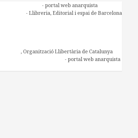
Alasbarricadas
- portal web anarquista
Aldarull
- Llibreria, Editorial i espai de Barcelona
CNT de Manresa
CNT Catalunya-Balears
Centre d'Estudis Ramona Berni
Centre d'Estudis Josep Ester i Borràs
Embat
, Organització Llibertària de Catalunya
Regeneración Libertaria
- portal web anarquista
Xarxa de Biblioteques socials