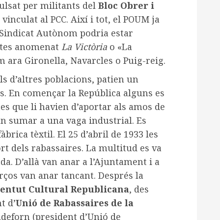
ulsat per militants del
Bloc Obrer i
 vinculat al PCC. Així i tot, el POUM ja
l Sindicat Autònom podria estar
retes anomenat
La Victòria
o «La
m ara Gironella, Navarcles o Puig-reig.
ls d’altres poblacions, patien un
ps. En començar la República alguns es
es que li havien d’aportar als amos de
an sumar a una vaga industrial. Es
àbrica tèxtil. El 25 d’abril de 1933 les
rt dels rabassaires. La multitud es va
ada. D’allà van anar a l’Ajuntament i a
erços van anar tancant. Després la
ventut Cultural Republicana
, des
t d’
Unió de Rabassaires de la
lldeforn (president d’Unió de