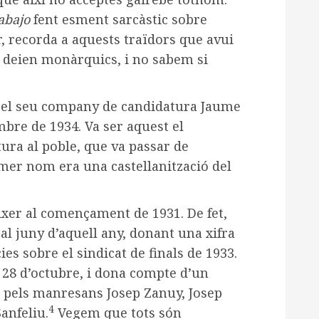
rabajo
fent esment sarcàstic sobre
, recorda a aquests traïdors que avui
s deien monàrquics, i no sabem si
er el seu company de candidatura Jaume
mbre de 1934. Va ser aquest el
ura al poble, que va passar de
rimer nom era una castellanització del
ixer al començament de 1931. De fet,
al juny d’aquell any, donant una xifra
cies sobre el sindicat de finals de 1933.
l 28 d’octubre, i dona compte d’un
t pels manresans Josep Zanuy, Josep
4
anfeliu.
Vegem que tots són