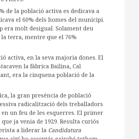
% de la població activa es dedicava a
plicava el 60% dels homes del municipi.
mp era molt desigual. Solament deu
 la terra, mentre que el 76%
ió activa, en la seva majoria dones. El
tacaven la fàbrica Bailina, Cal
tant, era la cinquena població de la
ca, la gran presència de població
essiva radicalització dels treballadors
 en un feu de les esquerres. El primer
, que ja venia de 1929. Resulta curiós
rista a liderar la
Candidatura
 que així ho acceptés gairebé tothom.