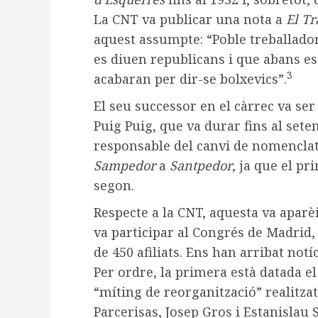
La CNT va publicar una nota a
El T
aquest assumpte: “Poble treballador
es diuen republicans i que abans e
3
acabaran per dir-se bolxevics”.
El seu successor en el càrrec va s
Puig Puig, que va durar fins al sete
responsable del canvi de nomenclat
Sampedor
a
Santpedor
, ja que el p
segon.
Respecte a la CNT, aquesta va aparè
va participar al Congrés de Madrid, 
de 450 afiliats. Ens han arribat notí
Per ordre, la primera està datada e
“míting de reorganització” realitza
Parcerisas, Josep Gros i Estanislau S