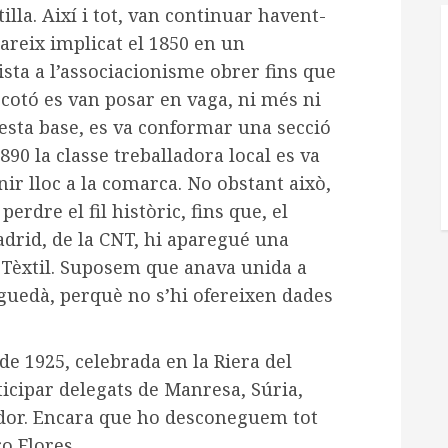
illa. Així i tot, van continuar havent-
pareix implicat el 1850 en un
sta a l’associacionisme obrer fins que
 cotó es van posar en vaga, ni més ni
sta base, es va conformar una secció
 1890 la classe treballadora local es va
ir lloc a la comarca. No obstant això,
rdre el fil històric, fins que, el
drid, de la CNT, hi aparegué una
i Tèxtil. Suposem que anava unida a
rguedà, perquè no s’hi ofereixen dades
e 1925, celebrada en la Riera del
ticipar delegats de Manresa, Súria,
pedor. Encara que ho desconeguem tot
ro Flores.