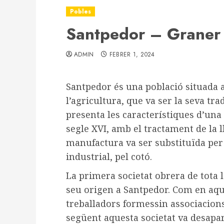
Pobles
Santpedor – Graner
ADMIN
FEBRER 1, 2024
Santpedor és una població situada a
l’agricultura, que va ser la seva tr
presenta les característiques d’una
segle XVI, amb el tractament de la l
manufactura va ser substituïda per 
industrial, pel cotó.
La primera societat obrera de tota 
seu origen a Santpedor. Com en aquel
treballadors formessin associacions,
següent aquesta societat va desaparè