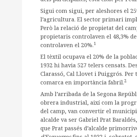
Sigui com sigui, per aleshores el 25
l’agricultura. El sector primari im
Però la relació de propietat del ca
propietaris controlaven el 48,3% de
1
controlaven el 20%.
El tèxtil ocupava el 20% de la poblac
1932 hi havia 527 telers censats. Des
Clarassó, Cal Llovet i Puiggrós. Per 
2
comarca en importància fabril.
Amb l’arribada de la Segona Repúbli
obrera industrial, així com la progr
del camp, van convertir el municipi
alcalde va ser Gabriel Prat Baraldés
que Prat passés d’alcalde primorrive
d’Esquerres
fins al 1932 i, sobretot,