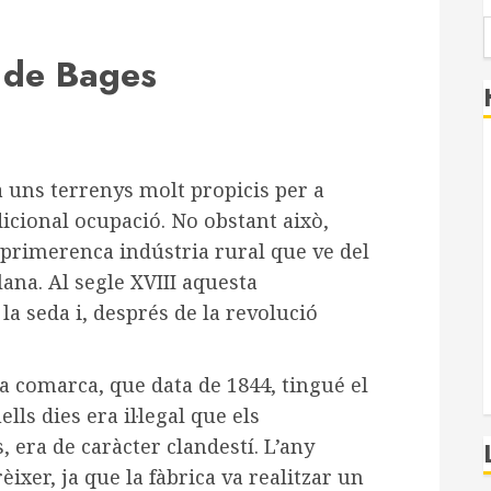
 de Bages
 uns terrenys molt propicis per a
adicional ocupació. No obstant això,
 primerenca indústria rural que ve del
lana. Al segle XVIII aquesta
la seda i, després de la revolució
la comarca, que data de 1844, tingué el
ls dies era il·legal que els
 era de caràcter clandestí. L’any
ixer, ja que la fàbrica va realitzar un