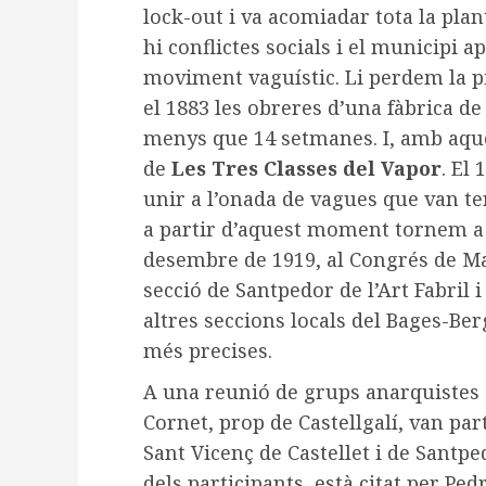
lock-out i va acomiadar tota la plant
hi conflictes socials i el municipi a
moviment vaguístic. Li perdem la pi
el 1883 les obreres d’una fàbrica de
menys que 14 setmanes. I, amb aque
de
Les Tres Classes del Vapor
. El
unir a l’onada de vagues que van ten
a partir d’aquest moment tornem a pe
desembre de 1919, al Congrés de Ma
secció de Santpedor de l’Art Fabril 
altres seccions locals del Bages-Be
més precises.
A una reunió de grups anarquistes d
Cornet, prop de Castellgalí, van par
Sant Vicenç de Castellet i de Sant
dels participants, està citat per Ped