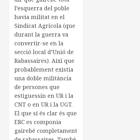
l’esquerra del poble
havia militat en el
Sindicat Agrícola (que
durant la guerra va
convertir-se en la
secció local d’Unió de
Rabassaires). Així que
probablement existia
una doble militància
de persones que
estiguessin en UR i la
CNT o en UR i la UGT.
El que sí és clar és que
ERC es componia
gairebé completament
de rabassaires. També