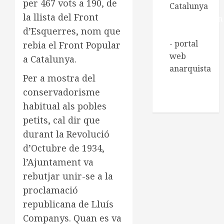
per 467 vots a 190, de
Catalunya
la llista del Front
Regeneración
d’Esquerres, nom que
Libertaria
- portal
rebia el Front Popular
web
a Catalunya.
anarquista
Per a mostra del
Xarxa de
conservadorisme
Biblioteques
habitual als pobles
socials
petits, cal dir que
durant la Revolució
d’Octubre de 1934,
l’Ajuntament va
rebutjar unir-se a la
proclamació
republicana de Lluís
Companys. Quan es va