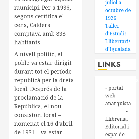
juliol a
municipi. Per a 1936,
octubre de
segons certifica el
1936
cens, Calders
Taller
comptava amb 838
d'Estudis
Llibertaris
habitants.
d'Igualada
A nivell polític, el
LINKS
poble va estar dirigit
durant tot el període
republicà per la dreta
Alasbarricada
- portal
local. Després de la
web
proclamació de la
anarquista
República, el nou
Aldarull
-
consistori local –
Llibreria,
nomenat el 16 d’abril
Editorial i
de 1931 – va estar
espai de