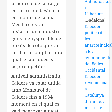
Antiautoritàri
producció de farratge,
i
en la cria de bestiar o
Llibertària
en molins de farina.
(Badalona)
Més tard es va
El poder
instal·lar una indústria
político de
gens menyspreable de
los
teixits de cotó que va
anarcosindical
a los
arribar a comptar amb
ayuntamiento
quatre fàbriques, si
del Vallès
bé, eren petites.
Occidental
A nivell administratiu,
El poder
Calders va estar unida
revolucionari
a
amb Monistrol de
Catalunya
Calders fins a 1934,
durant els
moment en el qual es
mesos de
va desagregar aquest