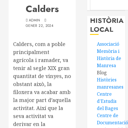
Calders
HISTÒRIA
ADMIN
GENER 22, 2024
LOCAL
Calders, com a poble
Associació
Memòria i
principalment
Història de
agrícola i ramader, va
Manresa
tenir al segle XIX gran
Blog
quantitat de vinyes, no
Històries
obstant això, la
manresanes
filoxera va acabar amb
Centre
la major part d’aquella
d'Estudis
activitat. Així que la
del Bages
Centre de
seva activitat va
Documentaci
derivar en la