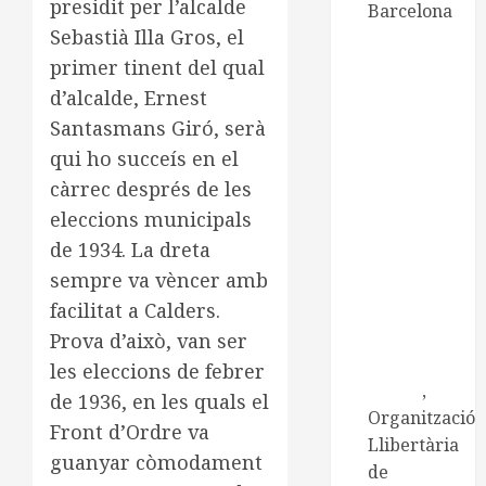
presidit per l’alcalde
Barcelona
Sebastià Illa Gros, el
CNT de
Manresa
primer tinent del qual
CNT
d’alcalde, Ernest
Catalunya-
Santasmans Giró, serà
Balears
qui ho succeís en el
Centre
càrrec després de les
d'Estudis
eleccions municipals
Ramona
de 1934. La dreta
Berni
sempre va vèncer amb
Centre
facilitat a Calders.
d'Estudis
Josep Ester
Prova d’això, van ser
i Borràs
les eleccions de febrer
Embat
,
de 1936, en les quals el
Organització
Front d’Ordre va
Llibertària
guanyar còmodament
de