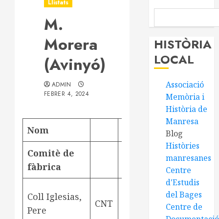
Llistats
M.
Morera
HISTÒRIA
LOCAL
(Avinyó)
Associació
ADMIN
FEBRER 4, 2024
Memòria i
Història de
Manresa
Nom
ofici
Residè
Blog
Històries
Comitè de
manresanes
fàbrica
Centre
d'Estudis
del Bages
Coll Iglesias,
ram del
CNT
Aviny
Centre de
Pere
aigua