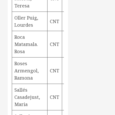
Teresa
Oller Puig,
CNT
teixidora
Aviny
Lourdes
Roca
Matamala.
CNT
teixidora
Aviny
Rosa
Roses
Armengol,
CNT
teixidora
Aviny
Ramona
Sallés
Casadejust,
CNT
teixidora
Aviny
Maria