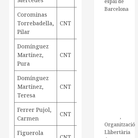
Mercedes
espai de
Barcelona
Corominas
CNT de
Torrebadella,
CNT
rodetera
Aviny
Manresa
Pilar
CNT
Catalunya-
Domínguez
Balears
Martínez,
CNT
rodetera
Aviny
Centre
d'Estudis
Pura
Ramona
Domínguez
Berni
Centre
Martínez,
CNT
rodetera
Aviny
d'Estudis
Teresa
Josep Ester
i Borràs
Ferrer Pujol,
CNT
teixidora
Aviny
Embat
,
Carmen
Organització
Llibertària
Figuerola
CNT
teixidora
Aviny