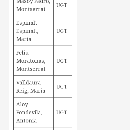
Masoy Padró,
UGT
rodetera
Aviny
Montserrat
Espinalt
Espinalt,
UGT
rodetera
Aviny
Maria
Feliu
Moratonas,
UGT
rodetera
Aviny
Montserrat
Valldaura
UGT
nuadora
Aviny
Reig, Maria
Aloy
Fondevila,
UGT
nuadora
Aviny
Antonia