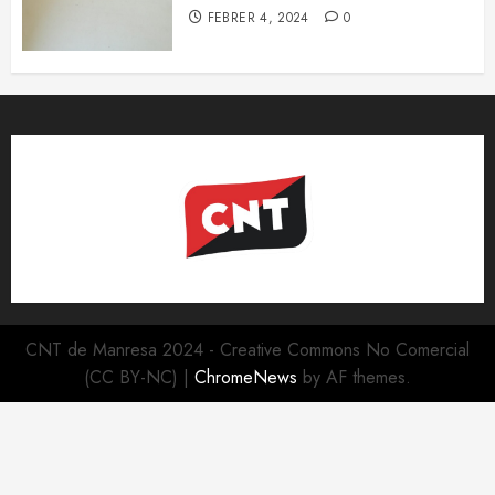
FEBRER 4, 2024
0
CNT de Manresa 2024 - Creative Commons No Comercial
(CC BY-NC)
|
ChromeNews
by AF themes.