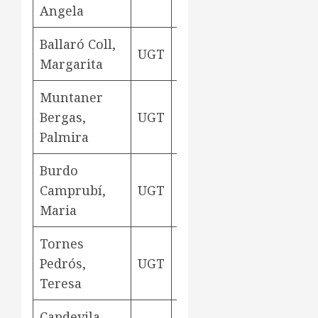
Angela
Ballaró Coll,
UGT
teixidora
Aviny
Margarita
Muntaner
Bergas,
UGT
teixidora
Aviny
Palmira
Burdo
Camprubí,
UGT
teixidora
Aviny
Maria
Tornes
Pedrós,
UGT
teixidora
Aviny
Teresa
Capdevila