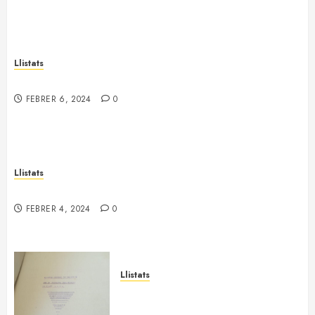
Llistats
Vídua d’Albert Armengol (S.V. Castellet)
FEBRER 6, 2024
0
Llistats
Població activa de Castellbell i el Vilar
FEBRER 4, 2024
0
Llistats
Teixit empresarial de Sallent
(des. 1938)