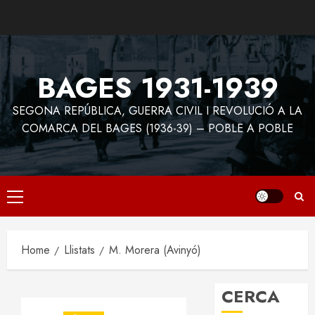
Skip
to
content
BAGES 1931-1939
SEGONA REPÚBLICA, GUERRA CIVIL I REVOLUCIÓ A LA
COMARCA DEL BAGES (1936-39) – POBLE A POBLE
Primary
Menu
Home
Llistats
M. Morera (Avinyó)
CERCA