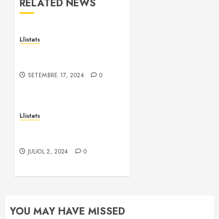
RELATED NEWS
Llistats
Llistat de cooperatives de
l’Alt Llobregat i Cardener
SETEMBRE 17, 2024
0
Llistats
Llistat d’afusellats del
Bages al Camp de la Bota
JULIOL 2, 2024
0
YOU MAY HAVE MISSED