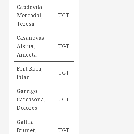
Capdevila
Mercadal,
UGT
teixidora
Aviny
Teresa
Casanovas
Alsina,
UGT
teixidora
Aviny
Aniceta
Fort Roca,
UGT
teixidora
Aviny
Pilar
Garrigo
Carcasona,
UGT
teixidora
Aviny
Dolores
Gallifa
Brunet,
UGT
teixidora
Aviny