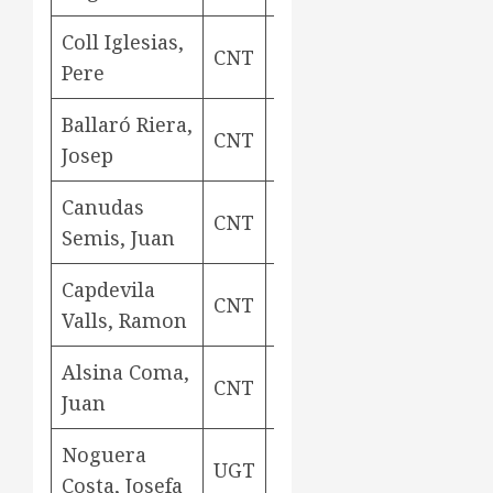
Coll Iglesias,
ram del
CNT
Aviny
Pere
aigua
Ballaró Riera,
CNT
contramestre
Aviny
Josep
Canudas
CNT
contramestre
Aviny
Semis, Juan
Capdevila
CNT
ajudant
Aviny
Valls, Ramon
Alsina Coma,
CNT
preparació
Aviny
Juan
Noguera
UGT
teixidora
Aviny
Costa, Josefa