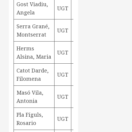
Gost Viadiu,
UGT
urdidora
Aviny
Angela
Serra Grané,
UGT
urdidora
Aviny
Montserrat
Herms
UGT
urdidora
Aviny
Alsina, Maria
Catot Darde,
UGT
trascanadora
Aviny
Filomena
Masó Vila,
UGT
repasadora
Aviny
Antonia
Pla Fíguls,
UGT
bitllaire
Aviny
Rosario