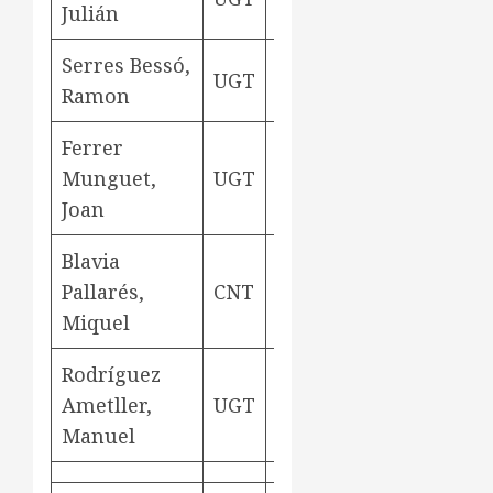
Julián
Serres Bessó,
UGT
depedent
Ramon
Ferrer
Munguet,
UGT
viatjant
Barce
Joan
Blavia
Pallarés,
CNT
contable
Barce
Miquel
Rodríguez
tècnic
Ametller,
UGT
assessor
Manuel