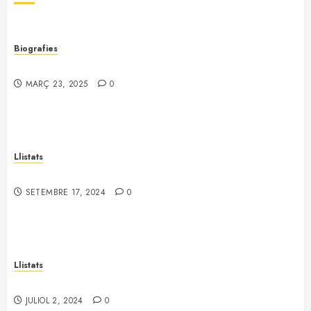
Biografies
Joaquim Fornells i Parera (1898 – 1953)
MARÇ 23, 2025
0
Llistats
Llistat de cooperatives de l’Alt Llobregat i Cardener
SETEMBRE 17, 2024
0
Llistats
Llistat d’afusellats del Bages al Camp de la Bota
JULIOL 2, 2024
0