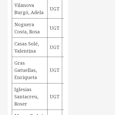
Vilanova
UGT
rodetera
Aviny
Burgó, Adela
Noguera
UGT
rodetera
Aviny
Costa, Rosa
Casas Solé,
UGT
rodetera
Aviny
Valentina
Gras
Gatuellas,
UGT
rodetera
Aviny
Enriqueta
Iglesias
Santacreu,
UGT
rodetera
Aviny
Roser