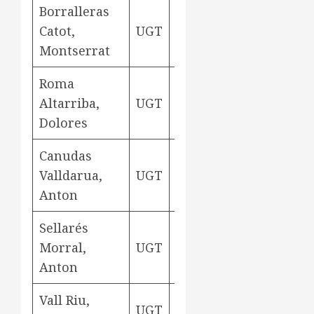
Borralleras
Catot,
UGT
bitllaire
Aviny
Montserrat
Roma
Altarriba,
UGT
bitllaire
Aviny
Dolores
Canudas
Valldarua,
UGT
bitllaire
Aviny
Anton
Sellarés
Morral,
UGT
bitllaire
Aviny
Anton
Vall Riu,
UGT
rodetera
Aviny