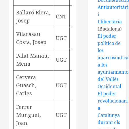
Documentaci
Antiautoritàri
Ballaró Riera,
i
CNT
contramestre
Aviny
Josep
Llibertària
(Badalona)
Vilarasau
ram del
El poder
UGT
Aviny
Costa, Josep
aigua
político de
los
Palat Manau,
anarcosindical
UGT
tècnic
Aviny
Mena
a los
ayuntamiento
Cervera
del Vallès
Guasch,
UGT
mosso
Esplu
Occidental
Carles
El poder
revolucionari
Ferrer
a
Munguet,
UGT
viatjant
Barce
Catalunya
durant els
Joan