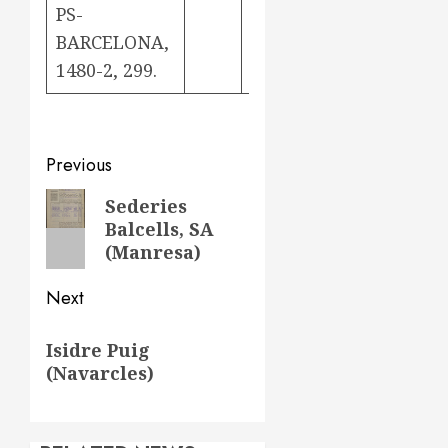
PS-
BARCELONA,
1480-2, 299.
Post
Previous
navigation
Previous
Sederies
Balcells, SA
post:
(Manresa)
Next
Next
Isidre Puig
post:
(Navarcles)