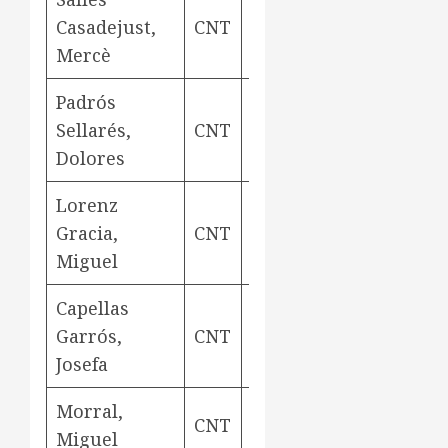
Casadejust,
CNT
urdidora
Aviny
Mercè
Padrós
Sellarés,
CNT
bitllaire
Aviny
Dolores
Lorenz
Gracia,
CNT
bitllaire
Aviny
Miguel
Capellas
Garrós,
CNT
rodetera
Aviny
Josefa
Morral,
ram del
CNT
Aviny
Miguel
aigua