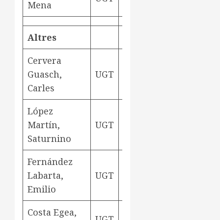
Mena
Altres
Cervera
Guasch,
UGT
mosso
Esplu
Carles
López
Martín,
UGT
mosso
Saturnino
Fernández
Labarta,
UGT
depedent
Emilio
Costa Egea,
UGT
depedent