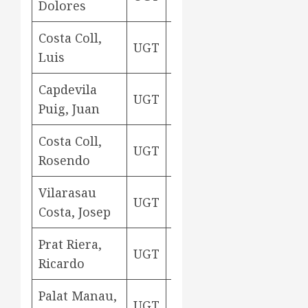
Dolores
Costa Coll,
ram del
UGT
Aviny
Luis
aigua
Capdevila
ram del
UGT
Aviny
Puig, Juan
aigua
Costa Coll,
ram del
UGT
Aviny
Rosendo
aigua
Vilarasau
ram del
UGT
Aviny
Costa, Josep
aigua
Prat Riera,
UGT
despatx
Aviny
Ricardo
Palat Manau,
UGT
tècnic
Aviny