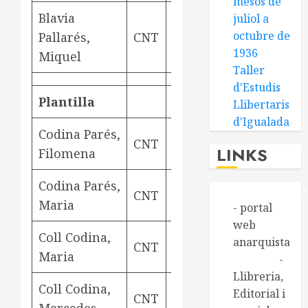
mesos de
Blavia
juliol a
octubre de
Pallarés,
CNT
contable
Barce
1936
Miquel
Taller
d'Estudis
Plantilla
Llibertaris
d'Igualada
Codina Parés,
CNT
teixidora
Aviny
LINKS
Filomena
Codina Parés,
Alasbarricada
CNT
rodetera
Aviny
Maria
- portal
web
Coll Codina,
anarquista
CNT
teixidora
Aviny
Maria
Aldarull
-
Llibreria,
Coll Codina,
Editorial i
CNT
teixidora
Aviny