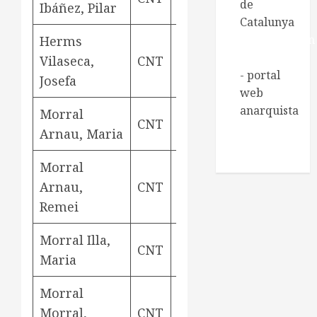
de
Ibáñez, Pilar
Catalunya
Regeneración
Herms
Libertaria
Vilaseca,
CNT
teixidora
Aviny
- portal
Josefa
web
anarquista
Morral
CNT
teixidora
Aviny
Xarxa de
Arnau, Maria
Biblioteques
socials
Morral
Arnau,
CNT
teixidora
Aviny
Remei
Morral Illa,
CNT
rodetera
Aviny
Maria
Morral
Morral,
CNT
teixidora
Aviny