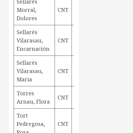
Sellarés
Morral,
CNT
teixidora
Aviny
Dolores
Sellarés
Vilarasau,
CNT
teixidora
Aviny
Encarnación
Sellarés
Vilarasau,
CNT
teixidora
Aviny
Maria
Torres
CNT
teixidora
Aviny
Arnau, Flora
Tort
Pedregosa,
CNT
teixidora
Aviny
Rosa