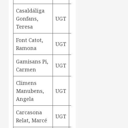
Casaldáliga
Gonfans,
UGT
teixidora
Aviny
Teresa
Font Catot,
UGT
teixidora
Aviny
Ramona
Gamisans Pi,
UGT
rodetera
Aviny
Carmen
Climens
Manubens,
UGT
rodetera
Aviny
Angela
Carcasona
UGT
rodetera
Aviny
Relat, Marcé