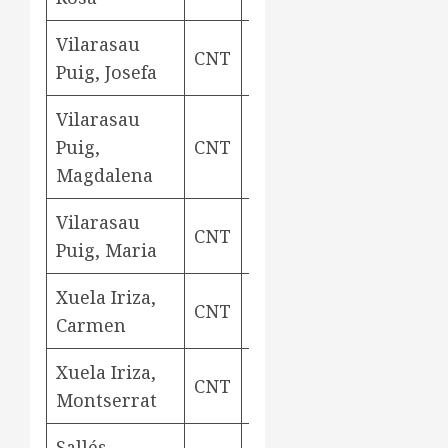
Vilarasau
CNT
teixidora
Aviny
Puig, Josefa
Vilarasau
Puig,
CNT
rodetera
Aviny
Magdalena
Vilarasau
CNT
teixidora
Aviny
Puig, Maria
Xuela Iriza,
CNT
rodetera
Aviny
Carmen
Xuela Iriza,
CNT
teixidora
Aviny
Montserrat
Sallés