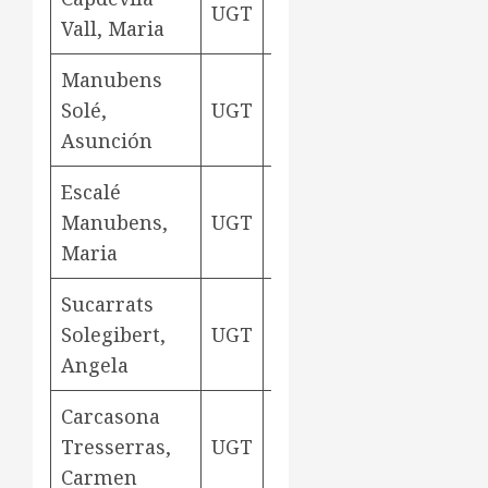
UGT
teixidora
Aviny
Vall, Maria
Manubens
Solé,
UGT
teixidora
Aviny
Asunción
Escalé
Manubens,
UGT
teixidora
Aviny
Maria
Sucarrats
Solegibert,
UGT
teixidora
Aviny
Angela
Carcasona
Tresserras,
UGT
teixidora
Aviny
Carmen