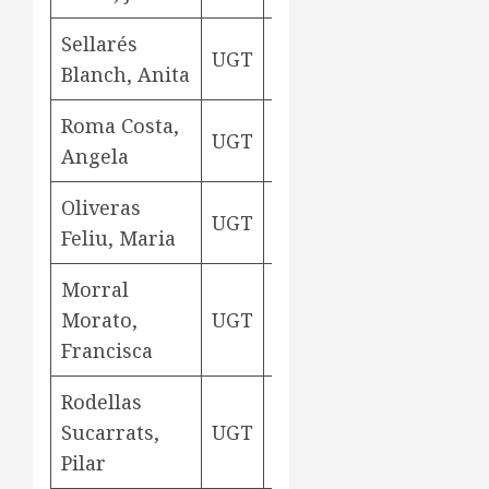
Sellarés
UGT
teixidora
Aviny
Blanch, Anita
Roma Costa,
UGT
teixidora
Aviny
Angela
Oliveras
UGT
teixidora
Aviny
Feliu, Maria
Morral
Morato,
UGT
teixidora
Aviny
Francisca
Rodellas
Sucarrats,
UGT
teixidora
Aviny
Pilar