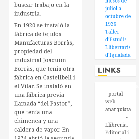
mesos de
buscar trabajo en la
juliol a
industria.
octubre de
1936
En 1920 se instaló la
Taller
fábrica de tejidos
d'Estudis
Manufacturas Borràs,
Llibertaris
propiedad del
d'Igualada
industrial Joaquim
LINKS
Borràs, que tenía otra
fábrica en Castellbell i
el Vilar. Se instaló en
Alasbarricada
- portal
una fábrica previa
web
llamada “del Pastor”,
anarquista
que tenía una
Aldarull
-
chimenea y una
Llibreria,
caldera de vapor. En
Editorial i
1924 abrió la segunda