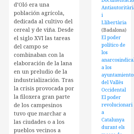
Documentaci
d’Oló era una
Antiautoritàri
población agrícola,
i
dedicada al cultivo del
Llibertària
cereal y de viña. Desde
(Badalona)
El poder
el siglo XVI las tareas
político de
del campo se
los
combinaban con la
anarcosindical
elaboración de la lana
a los
en un preludio de la
ayuntamiento
industrialización. Tras
del Vallès
la crisis provocada por
Occidental
la filoxera gran parte
El poder
de los campesinos
revolucionari
a
tuvo que marchar a
Catalunya
las ciudades o a los
durant els
pueblos vecinos a