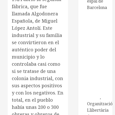
espai de
fábrica, que fue
Barcelona
llamada Algodonera
CNT de
Manresa
Española, de Miguel
CNT
López Antolí. Este
Catalunya-
industrial y su familia
Balears
se convirtieron en el
Centre
auténtico poder del
d'Estudis
municipio y lo
Ramona
controlaba casi como
Berni
si se tratase de una
Centre
colonia industrial, con
d'Estudis
Josep Ester
sus aspectos positivos
i Borràs
y con los negativos. En
Embat
,
total, en el pueblo
Organització
había unas 200 o 300
Llibertària
obreras y obreros de