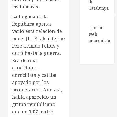
de
las fábricas.
Catalunya
Regeneración
La llegada de la
Libertaria
República apenas
- portal
varió esta relación de
web
poder
[1]
. El alcalde fue
anarquista
Pere Teixidó Felius y
Xarxa de
duró hasta la guerra.
Biblioteques
Era de una
socials
candidatura
derechista y estaba
apoyado por los
propietarios. Aun así,
había aparecido un
grupo republicano
que en 1931 entró