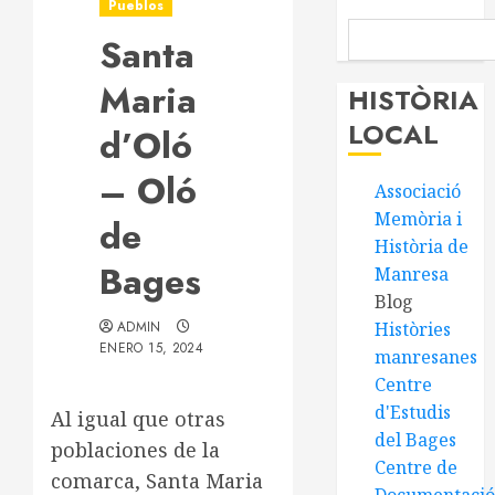
Pueblos
Santa
Maria
HISTÒRIA
LOCAL
d’Oló
– Oló
Associació
Memòria i
de
Història de
Bages
Manresa
Blog
ADMIN
Històries
ENERO 15, 2024
manresanes
Centre
d'Estudis
Al igual que otras
del Bages
poblaciones de la
Centre de
comarca, Santa Maria