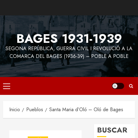
Saltar
al
contenido
BAGES 1931-1939
SEGONA REPÚBLICA, GUERRA CIVIL I REVOLUCIÓ A LA
COMARCA DEL BAGES (1936-39) – POBLE A POBLE
Menú
principal
Inicio
Pueblos
Santa Maria d’Oló – Oló de Bages
BUSCAR