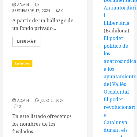
Documentaci
ADMIN
Antiautoritàri
SEPTIEMBRE 17, 2024
0
i
A partir de un hallazgo de
Llibertària
un fondo privado...
(Badalona)
El poder
LEER MÁS
político de
los
anarcosindical
Listados
a los
ayuntamiento
Listado de fusilados del
del Vallès
Bages en el Campo de la
Occidental
Bota
El poder
ADMIN
JULIO 2, 2024
0
revolucionari
a
En este listado ofrecemos
Catalunya
los nombres de los
durant els
fusilados...