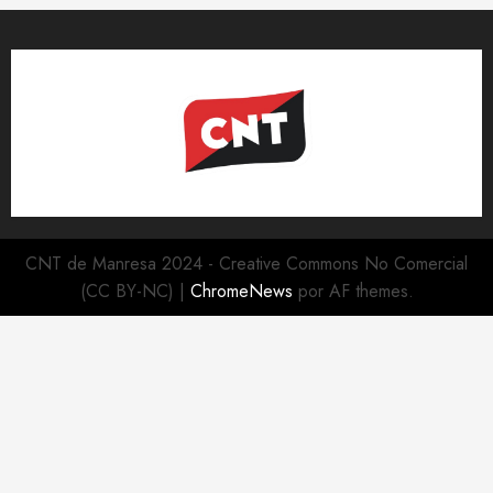
CNT de Manresa 2024 - Creative Commons No Comercial
(CC BY-NC)
|
ChromeNews
por AF themes.