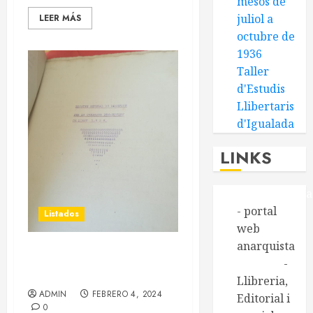
mesos de
juliol a
LEER MÁS
octubre de
1936
Taller
d'Estudis
Llibertaris
d'Igualada
LINKS
Alasbarricada
- portal
Listados
web
anarquista
Tejido empresarial de
Aldarull
-
Sallent (dic. 1938)
Llibreria,
ADMIN
FEBRERO 4, 2024
Editorial i
0