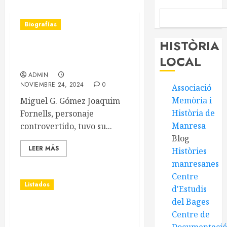
Biografías
HISTÒRIA
Joaquim Fornells i Parera
LOCAL
(1898 – 1953)
ADMIN
NOVIEMBRE 24, 2024
0
Associació
Memòria i
Miguel G. Gómez Joaquim
Història de
Fornells, personaje
Manresa
controvertido, tuvo su...
Blog
LEER MÁS
Històries
manresanes
Centre
Listados
d'Estudis
del Bages
Listado de cooperativas del
Centre de
Alt Llobregat i Cardener