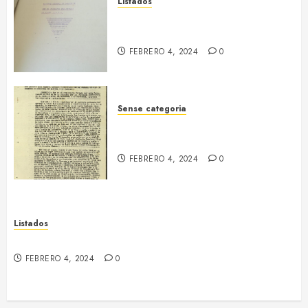
Listados
Tejido empresarial de Sallent
(dic. 1938)
FEBRERO 4, 2024
0
Sense categoria
Informe de les empreses
col·lectivitzades. Manresa, 1939
FEBRERO 4, 2024
0
Listados
Textil Algodonera (Sallent)
FEBRERO 4, 2024
0