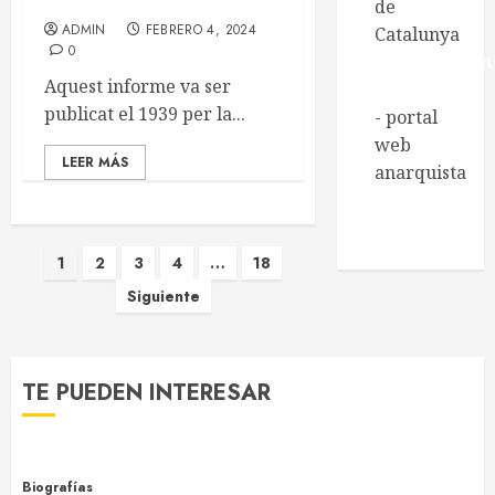
1939
de
ADMIN
FEBRERO 4, 2024
Catalunya
0
Regeneración
Aquest informe va ser
Libertaria
publicat el 1939 per la...
- portal
web
LEER MÁS
anarquista
Xarxa de
Biblioteques
Paginación
socials
1
2
3
4
…
18
Siguiente
de
entradas
TE PUEDEN INTERESAR
Biografías