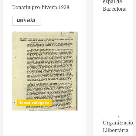
espai de
Donatiu pro-hivern 1938
Barcelona
CNT de
LEER MÁS
Manresa
CNT
Catalunya-
Balears
Centre
d'Estudis
Ramona
Berni
Centre
d'Estudis
Josep Ester
Sense categoria
i Borràs
Embat
,
Informe de les empreses
Organització
col·lectivitzades. Manresa,
Llibertària