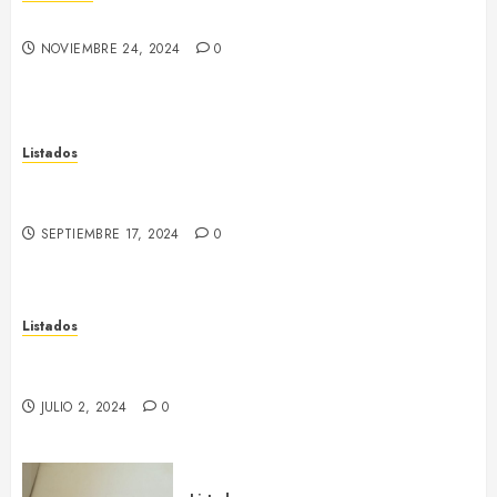
Joaquim Fornells i Parera (1898 – 1953)
NOVIEMBRE 24, 2024
0
Listados
Listado de cooperativas del Alt Llobregat i
Cardener
SEPTIEMBRE 17, 2024
0
Listados
Listado de fusilados del Bages en el Campo de la
Bota
JULIO 2, 2024
0