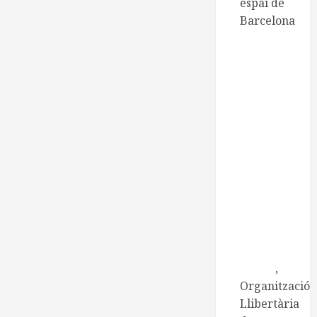
espai de
Barcelona
CNT de
Manresa
CNT
Catalunya-
Balears
Centre
d'Estudis
Ramona
Berni
Centre
d'Estudis
Josep Ester
i Borràs
Embat
,
Organització
Llibertària