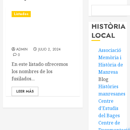
Listados
HISTÒRIA
Listado de fusilados del
LOCAL
Bages en el Campo de la
Bota
ADMIN
JULIO 2, 2024
Associació
0
Memòria i
En este listado ofrecemos
Història de
los nombres de los
Manresa
fusilados...
Blog
Històries
LEER MÁS
manresanes
Centre
d'Estudis
del Bages
Centre de