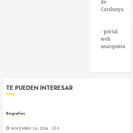
de
Catalunya
Regeneración
Libertaria
- portal
web
anarquista
Xarxa de
Biblioteques
socials
TE PUEDEN INTERESAR
Biografías
Joaquim Fornells i Parera (1898 – 1953)
NOVIEMBRE 24, 2024
0