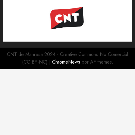
CNT de Manresa 2024 - Creative Commons No Comercial
(CC BY-NC)
|
ChromeNews
por AF themes.