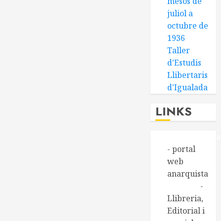
mesos de
juliol a
octubre de
1936
Taller
d'Estudis
Llibertaris
d'Igualada
LINKS
Alasbarricada
- portal
web
anarquista
Aldarull
-
Llibreria,
Editorial i