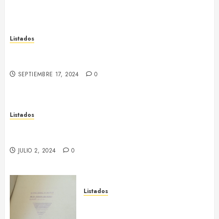
Listados
Listado de cooperativas del Alt Llobregat i
Cardener
SEPTIEMBRE 17, 2024
0
Listados
Listado de fusilados del Bages en el Campo de la
Bota
JULIO 2, 2024
0
Listados
Tejido empresarial de Sallent
(dic. 1938)