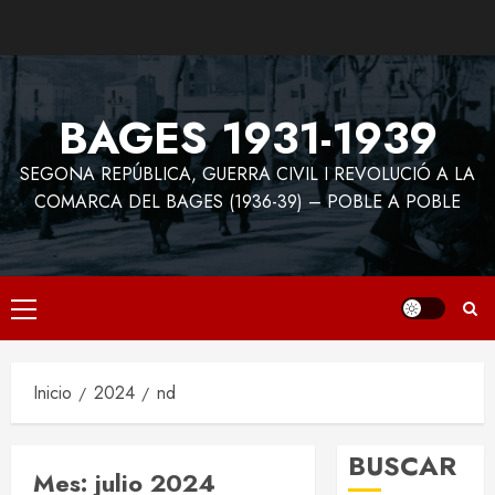
Saltar
al
contenido
BAGES 1931-1939
SEGONA REPÚBLICA, GUERRA CIVIL I REVOLUCIÓ A LA
COMARCA DEL BAGES (1936-39) – POBLE A POBLE
Menú
principal
Inicio
2024
nd
BUSCAR
Mes:
julio 2024