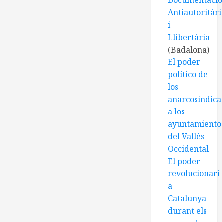
Documentaci
Antiautoritàri
i
Llibertària
(Badalona)
El poder
político de
los
anarcosindical
a los
ayuntamiento
del Vallès
Occidental
El poder
revolucionari
a
Catalunya
durant els