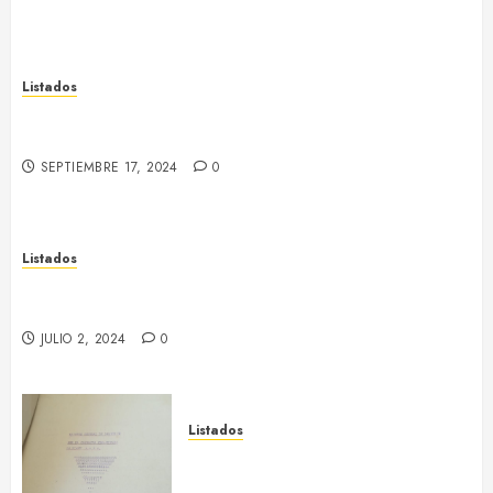
Listados
Listado de cooperativas del Alt Llobregat i
Cardener
SEPTIEMBRE 17, 2024
0
Listados
Listado de fusilados del Bages en el Campo de la
Bota
JULIO 2, 2024
0
Listados
Tejido empresarial de Sallent
(dic. 1938)