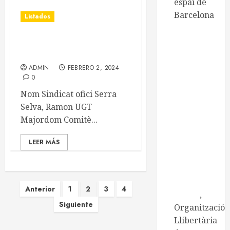
espai de
Barcelona
Listados
CNT de
Manresa
Vídua d’Albert Armengol
CNT
(S. Vicenç Castellet)
Catalunya-
ADMIN
FEBRERO 2, 2024
0
Balears
Centre
Nom Sindicat ofici Serra
d'Estudis
Selva, Ramon UGT
Ramona
Majordom Comitè...
Berni
LEER MÁS
Centre
d'Estudis
Josep Ester
i Borràs
Paginación
Anterior
1
2
3
4
Embat
,
Siguiente
de
Organització
Llibertària