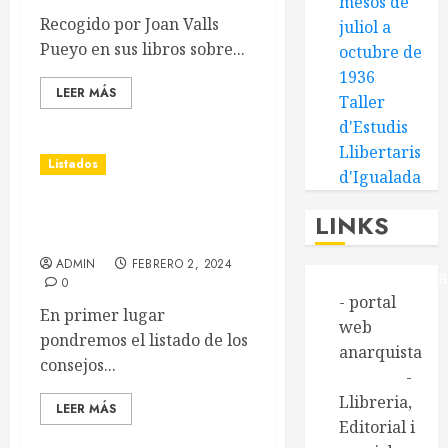
mesos de
Recogido por Joan Valls
juliol a
Pueyo en sus libros sobre...
octubre de
1936
LEER MÁS
Taller
d'Estudis
Llibertaris
Listados
d'Igualada
Plantilla de les Mines de
LINKS
Potassa de Súria (1938)
ADMIN
FEBRERO 2, 2024
Alasbarricada
0
- portal
En primer lugar
web
pondremos el listado de los
anarquista
consejos...
Aldarull
-
Llibreria,
LEER MÁS
Editorial i