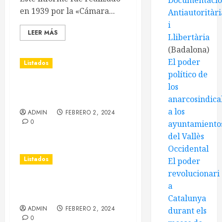
Documentaci
en 1939 por la «Cámara...
Antiautoritàri
i
LEER MÁS
Llibertària
(Badalona)
El poder
Listados
político de
los
Mapa de las empresas
colectivizadas de Manresa
anarcosindical
a los
ADMIN
FEBRERO 2, 2024
0
ayuntamiento
del Vallès
Occidental
Listados
El poder
revolucionari
Población activa de
a
Castellbell i el Vilar
Catalunya
ADMIN
FEBRERO 2, 2024
durant els
0