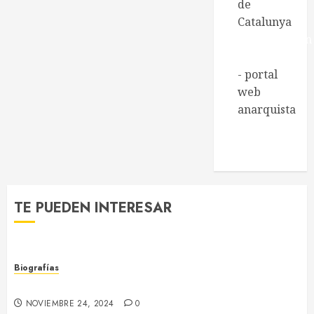
entradas
de
Catalunya
Regeneración
Libertaria
- portal
web
anarquista
Xarxa de
Biblioteques
socials
TE PUEDEN INTERESAR
Biografías
Joaquim Fornells i Parera (1898 – 1953)
NOVIEMBRE 24, 2024
0