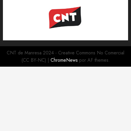
CNT de Manresa 2024 - Creative Commons No Comercial
(CC BY-NC)
|
ChromeNews
por AF themes.