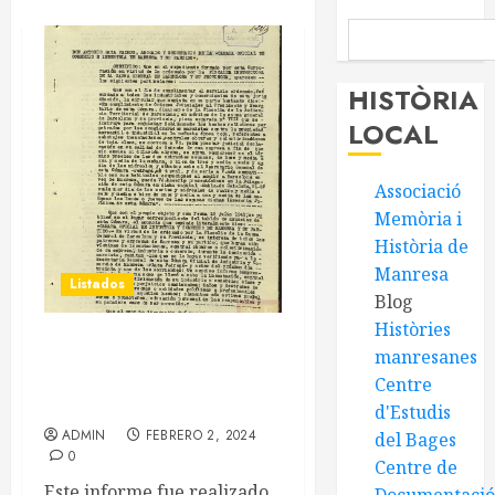
HISTÒRIA
LOCAL
Associació
Memòria i
Història de
Manresa
Listados
Blog
Històries
Informe de las empresas
manresanes
colectivizadas. Manresa,
Centre
1939
d'Estudis
ADMIN
FEBRERO 2, 2024
del Bages
0
Centre de
Este informe fue realizado