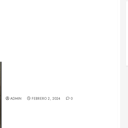
Manufactures Borràs, SA (Castellbell i el Vilar)
ADMIN
FEBRERO 2, 2024
0