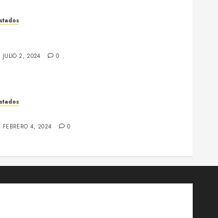
istados
istado de fusilados del Bages en el Campo de la
ota
JULIO 2, 2024
0
istados
extil Algodonera (Sallent)
FEBRERO 4, 2024
0