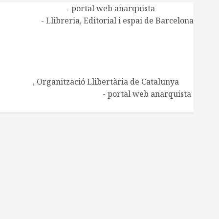
Alasbarricadas
- portal web anarquista
Aldarull
- Llibreria, Editorial i espai de Barcelona
CNT de Manresa
CNT Catalunya-Balears
Centre d'Estudis Ramona Berni
Centre d'Estudis Josep Ester i Borràs
Embat
, Organització Llibertària de Catalunya
Regeneración Libertaria
- portal web anarquista
Xarxa de Biblioteques socials