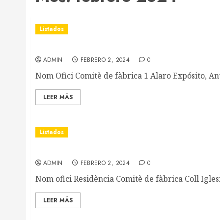
Listados
Tèxtil Cotonera (Sallent)
ADMIN
FEBRERO 2, 2024
0
Nom Ofici Comitè de fàbrica 1 Alaro Expósito, Ant
LEER MÁS
Listados
M. Morera (Avinyó)
ADMIN
FEBRERO 2, 2024
0
Nom ofici Residència Comitè de fàbrica Coll Iglesi
LEER MÁS