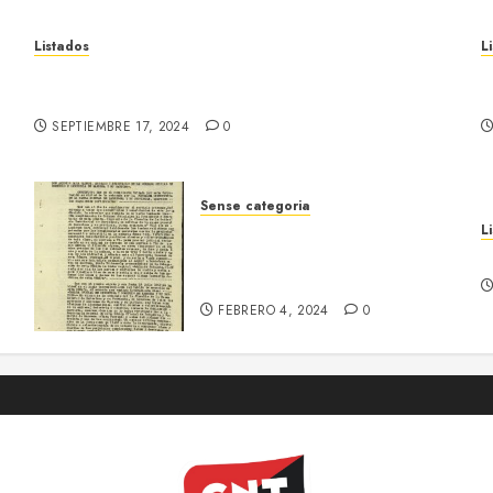
Listados
L
Listado de cooperativas del Alt Llobregat i
L
Cardener
B
SEPTIEMBRE 17, 2024
0
Sense categoria
Informe de les empreses
L
t
col·lectivitzades. Manresa,
T
1939
FEBRERO 4, 2024
0