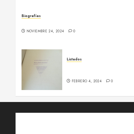
Biografías
Joaquim Fornells i Parera (1898 – 1953)
NOVIEMBRE 24, 2024
0
Listados
Tejido empresarial de Sallen
(dic. 1938)
FEBRERO 4, 2024
0