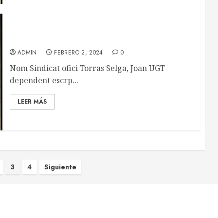
Sederies Balcells, SA (Manresa)
ADMIN
FEBRERO 2, 2024
0
Nom Sindicat ofici Torras Selga, Joan UGT
dependent escrp...
LEER MÁS
n
3
4
Siguiente