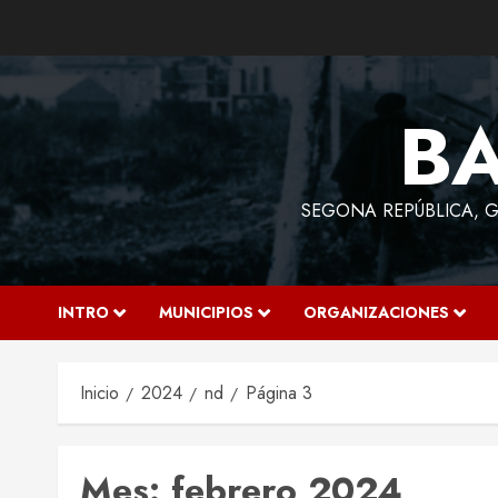
Saltar
al
contenido
BA
SEGONA REPÚBLICA, GU
INTRO
MUNICIPIOS
ORGANIZACIONES
Inicio
2024
nd
Página 3
Mes:
febrero 2024