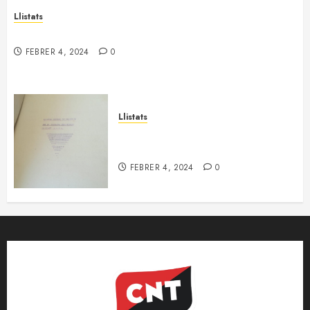
Llistats
Població activa de Castellbell i el Vilar
FEBRER 4, 2024
0
Llistats
Teixit empresarial de Sallent
(des. 1938)
FEBRER 4, 2024
0