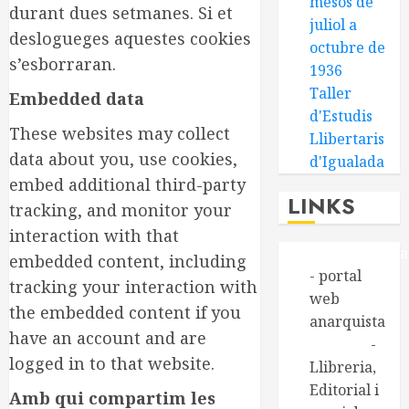
mesos de
durant dues setmanes. Si et
juliol a
deslogueges aquestes cookies
octubre de
s’esborraran.
1936
Taller
Embedded data
d'Estudis
These websites may collect
Llibertaris
data about you, use cookies,
d'Igualada
embed additional third-party
LINKS
tracking, and monitor your
interaction with that
Alasbarricada
embedded content, including
- portal
tracking your interaction with
web
the embedded content if you
anarquista
have an account and are
Aldarull
-
logged in to that website.
Llibreria,
Editorial i
Amb qui compartim les