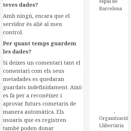
espai de
teves dades?
Barcelona
Amb ningú, encara que el
CNT de
Manresa
servidor és aliè al meu
CNT
control.
Catalunya-
Per quant temps guardem
Balears
les dades?
Centre
d'Estudis
Si deixes un comentari tant el
Ramona
comentari com els seus
Berni
metadades es quedaran
Centre
guardats indefinidament. Això
d'Estudis
es fa per a reconèixer i
Josep Ester
aprovar futurs cometaris de
i Borràs
Embat
,
manera automàtica. Els
Organització
usuaris que es registren
Llibertària
també poden donar