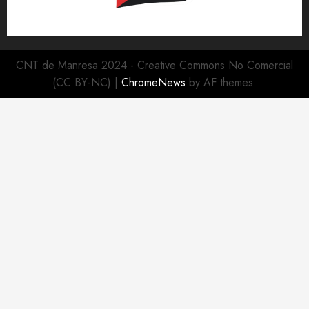
CNT de Manresa 2024 - Creative Commons No Comercial
(CC BY-NC)
|
ChromeNews
by AF themes.